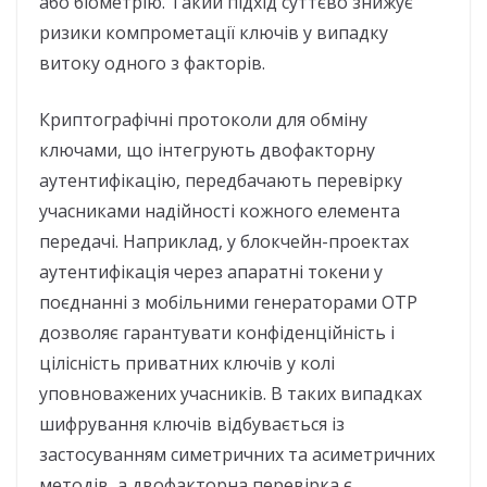
або біометрію. Такий підхід суттєво знижує
ризики компрометації ключів у випадку
витоку одного з факторів.
Криптографічні протоколи для обміну
ключами, що інтегрують двофакторну
аутентифікацію, передбачають перевірку
учасниками надійності кожного елемента
передачі. Наприклад, у блокчейн-проектах
аутентифікація через апаратні токени у
поєднанні з мобільними генераторами OTP
дозволяє гарантувати конфіденційність і
цілісність приватних ключів у колі
уповноважених учасників. В таких випадках
шифрування ключів відбувається із
застосуванням симетричних та асиметричних
методів, а двофакторна перевірка є